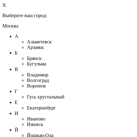
X
Выберите ваш город:
Москва
А
Альметевск
Арзамас
Б
Брянск
Бугульма
В
Владимир
Волгоград
Воронеж
Г
Гусь хрустальный
Е
Екатеринбург
И
Иваново
Ижевск
Й
Йошкар-Ола