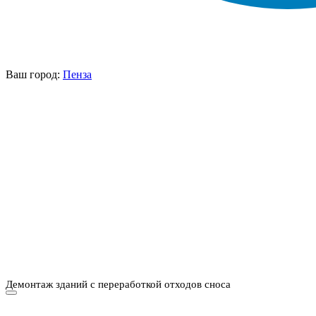
Ваш город:
Пенза
НАШИ УСЛУГИ ▾
О КОМПАНИИ
ПАРК ТЕХНИКИ
ВЫПОЛНЕННЫЕ
ЦЕНЫ
КОНТАКТЫ
РАБОТЫ
СКАЧАТЬ
ОТЗЫВЫ КЛИЕНТОВ
ВИДЕО
ПРЕЗЕНТАЦИЮ
СРО И ЛИЦЕНЗИИ
Демонтаж зданий с переработкой отходов сноса