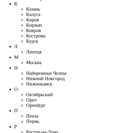
К
Казань
Калуга
Киров
Киржач
Ковров
Кострома
Курск
Л
Липецк
М
Москва
Н
Набережные Челны
Нижний Новгород
Нижнекамск
О
Октябрьский
Орел
Оренбург
П
Пенза
Пермь
Р
Ростов-на-Дону