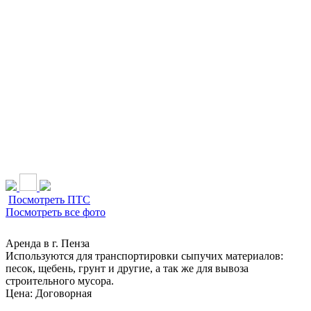
НАШИ УСЛУГИ ▾
О КОМПАНИИ
ПАРК ТЕХНИКИ
ВЫПОЛНЕННЫЕ
ЦЕНЫ
КОНТАКТЫ
РАБОТЫ
СКАЧАТЬ
ОТЗЫВЫ КЛИЕНТОВ
ВИДЕО
ПРЕЗЕНТАЦИЮ
СРО И ЛИЦЕНЗИИ
Посмотреть ПТС
Посмотреть все фото
МАЗЫ
Аренда в г. Пенза
Используются для транспортировки сыпучих материалов:
песок, щебень, грунт и другие, а так же для вывоза
строительного мусора.
Цена: Договорная