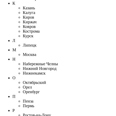
К
Казань
Калуга
Киров
Киржач
Ковров
Кострома
Курск
Л
Липецк
М
Москва
Н
Набережные Челны
Нижний Новгород
Нижнекамск
О
Октябрьский
Орел
Оренбург
П
Пенза
Пермь
Р
Ростов-на-Дону