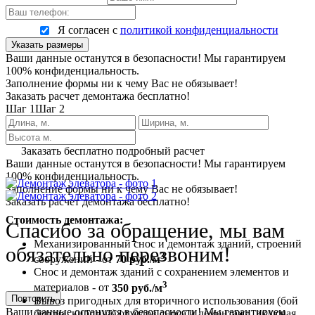
Я согласен с
политикой конфиденциальности
Указать размеры
Ваши данные останутся в безопасности! Мы гарантируем
100% конфиденциальность.
Заполнение формы ни к чему Вас не обязывает!
Заказать расчет демонтажа бесплатно!
Шаг 1
Шаг 2
Заказать бесплатно подробный расчет
Ваши данные останутся в безопасности! Мы гарантируем
100% конфиденциальность.
Заполнение формы ни к чему Вас не обязывает!
Заказать расчет демонтажа бесплатно!
Стоимость демонтажа:
Спасибо за обращение, мы вам
Механизированный снос и демонтаж зданий, строений
обязательно перезвоним!
3
сооружений - от
70 руб./м
Снос и демонтаж зданий с сохранением элементов и
3
материалов - от
350 руб./м
Повторить
Вывоз пригодных для вторичного использования (бой
Ваши данные останутся в безопасности! Мы гарантируем
бетона, кирпича) отходов сноса и демонтажа, включая