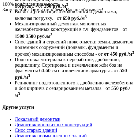
100% конфиденциальность.
3
погрузку. - от
350 руб./м
Заполнение формы ни к чему Вас не обязывает!
Вывоз и утилизация отходов сноса и демонтажа,
3
включая погрузку. - от
650 руб./м
Механизированный демонтаж монолитных
железобетонных конструкций в т.ч. фундаментов - от
3
1500-3500 руб./м
Снос зданий и строений ниже отметки земли, демонтаж
подземных сооружений (подвалы, фундаменты и
3
прочее) механизированным способом - от
от 450 руб./м
Подготовка материала к переработке, дроблению,
рециклингу. Сортировка и измельчение жби боя на
фрагменты 60-60 см с извлечением арматуры - от
550
3
руб./м
Рециклинг подготовленного к дроблению железобетона
и боя кирпича с сепарированием металла - от
550 руб./
3
м
Другие услуги
Локальный демонтаж
Демонтаж монолитных конструкций
Снос старых зданий
Демонтаж промышленных зданий