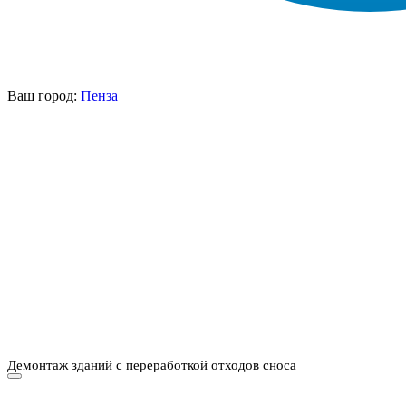
Ваш город:
Пенза
НАШИ УСЛУГИ ▾
О КОМПАНИИ
ПАРК ТЕХНИКИ
ВЫПОЛНЕННЫЕ
ЦЕНЫ
КОНТАКТЫ
РАБОТЫ
СКАЧАТЬ
ОТЗЫВЫ КЛИЕНТОВ
ВИДЕО
ПРЕЗЕНТАЦИЮ
СРО И ЛИЦЕНЗИИ
Демонтаж зданий с переработкой отходов сноса