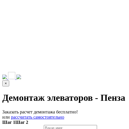
НАШИ УСЛУГИ ▾
О КОМПАНИИ
ПАРК ТЕХНИКИ
ВЫПОЛНЕННЫЕ
ЦЕНЫ
КОНТАКТЫ
РАБОТЫ
СКАЧАТЬ
ОТЗЫВЫ КЛИЕНТОВ
ВИДЕО
ПРЕЗЕНТАЦИЮ
СРО И ЛИЦЕНЗИИ
×
Демонтаж элеваторов - Пенза
Заказать расчет демонтажа бесплатно!
или
рассчитать самостоятельно
Шаг 1
Шаг 2