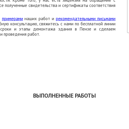
ости. Кроме того, у нас есть лицензия на обращение с
Все полученные свидетельства и сертификаты соответствия
с
примерами
наших работ и
рекомендательными письмами
бную консультацию, свяжитесь с нами по бесплатной линии
м сроки и этапы демонтажа здания в Пензе и сделаем
и проведения работ.
ЗАКАЗАТЬ ОБРАТНЫЙ ЗВОНОК
СКАЧАТЬ ПРЕЗЕНТАЦИЮ
ВЫПОЛНЕННЫЕ РАБОТЫ