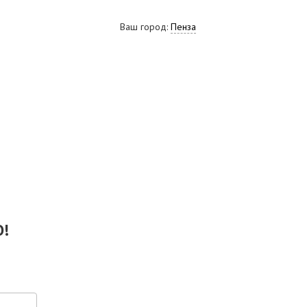
Ваш город:
Пенза
ВИДЕО
СКАЧАТЬ ПРЕЗЕНТАЦИЮ
СРО И ЛИЦЕНЗИИ
!