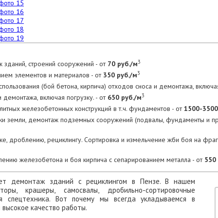
3
 зданий, строений сооружений - от
70 руб./м
3
нием элементов и материалов - от
350 руб./м
пользования (бой бетона, кирпича) отходов сноса и демонтажа, включая
3
 демонтажа, включая погрузку. - от
650 руб./м
тных железобетонных конструкций в т.ч. фундаментов - от
1500-3500
тки земли, демонтаж подземных сооружений (подвалы, фундаменты и 
ке, дроблению, рециклингу. Сортировка и измельчение жби боя на фра
лению железобетона и боя кирпича с сепарированием металла - от
550 
ает демонтаж зданий с рециклингом в Пензе. В нашем
оры, крашеры, самосвалы, дробильно-сортировочные
я спецтехника. Вот почему мы всегда укладываемся в
 высокое качество работы.