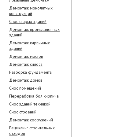
Локальный демонтаж
Демонтаж монолитных
конструкций
Снос старых зданий
Демонтаж промышленных
зданий
Демонтаж кирпичных
зданий
Демонтаж мостов
Демонтаж силоса
Разборка фундамента
Демонтаж домов
Снос помещений
Переработка боя кирпича
Снос зданий техникой
Снос строений
Демонтаж сооружений
Рециклинг строительных
отходов