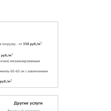
3
 погрузку. - от
350 руб./м
3
 руб./м
прочее) механизированным
гменты 60-60 см с извлечением
3
руб./м
Другие услуги