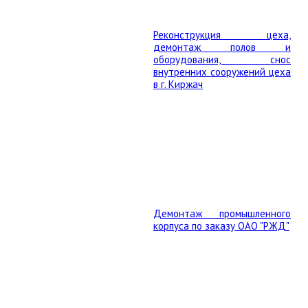
Реконструкция цеха,
демонтаж полов и
оборудования, снос
внутренних сооружений цеха
в г. Киржач
Демонтаж промышленного
корпуса по заказу ОАО "РЖД"