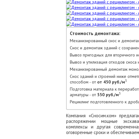
Стоимость демонтажа:
Механизированный снос и демонтаж
Снос и демонтаж зданий с сохране
Вывоз пригодных для вторичного ис
Вывоз и утилизация отходов сноса и
Механизированный демонтаж моноли
Снос зданий и строений ниже отме
3
способом - от
от 450 руб./м
Подготовка материала к переработ
3
арматуры - от
550 руб./м
Рециклинг подготовленного к дроб
Компания «Сносим.ком» предлаг
распоряжении мощные экскават
комплексы и другая современна
оговоренные сроки и обеспечиваем