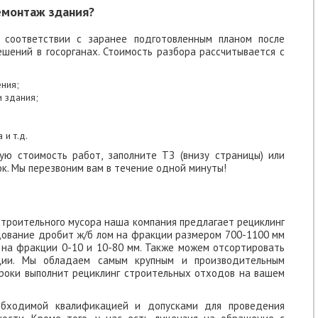
емонтаж здания?
соответствии с заранее подготовленным планом после
шений в госорганах. Стоимость разбора рассчитывается с
ения;
и здания;
и т.д.
ую стоимость работ, заполните ТЗ (внизу страницы) или
ок. Мы перезвоним вам в течение одной минуты!
строительного мусора наша компания предлагает рециклинг
ование дробит ж/б лом на фракции размером 700-1100 мм
на фракции 0-10 и 10-80 мм. Также можем отсортировать
ии. Мы обладаем самым крупным и производительным
сроки выполнит рециклинг строительных отходов на вашем
бходимой квалификацией и допусками для проведения