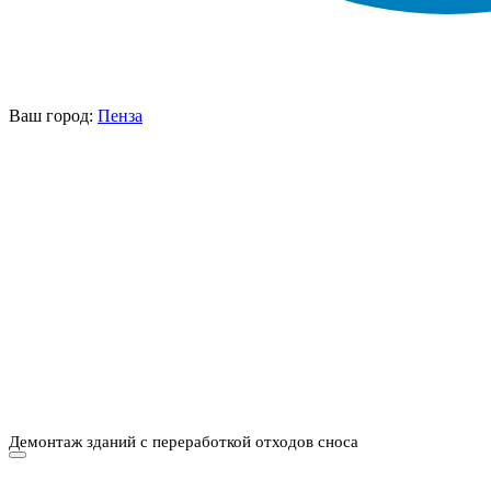
Ваш город:
Пенза
НАШИ УСЛУГИ ▾
О КОМПАНИИ
ПАРК ТЕХНИКИ
ВЫПОЛНЕННЫЕ
ЦЕНЫ
КОНТАКТЫ
РАБОТЫ
СКАЧАТЬ
ОТЗЫВЫ КЛИЕНТОВ
ВИДЕО
ПРЕЗЕНТАЦИЮ
СРО И ЛИЦЕНЗИИ
Демонтаж зданий с переработкой отходов сноса