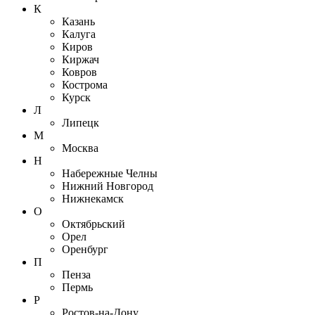
К
Казань
Калуга
Киров
Киржач
Ковров
Кострома
Курск
Л
Липецк
М
Москва
Н
Набережные Челны
Нижний Новгород
Нижнекамск
О
Октябрьский
Орел
Оренбург
П
Пенза
Пермь
Р
Ростов-на-Дону