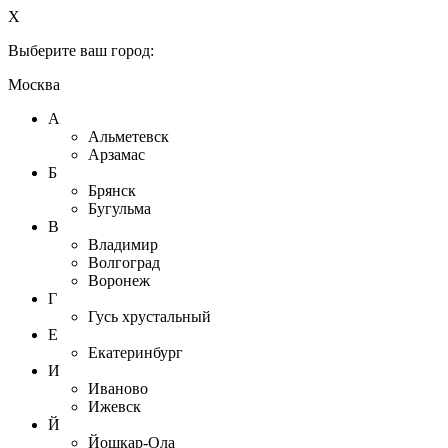
X
Выберите ваш город:
Москва
А
Альметевск
Арзамас
Б
Брянск
Бугульма
В
Владимир
Волгоград
Воронеж
Г
Гусь хрустальный
Е
Екатеринбург
И
Иваново
Ижевск
Й
Йошкар-Ола