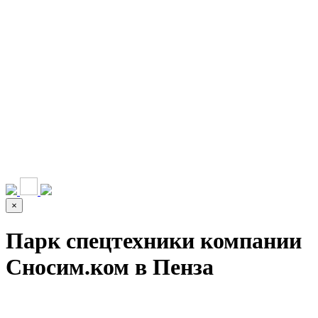
НАШИ УСЛУГИ ▾
О КОМПАНИИ
ПАРК ТЕХНИКИ
ВЫПОЛНЕННЫЕ
ЦЕНЫ
КОНТАКТЫ
РАБОТЫ
СКАЧАТЬ
ОТЗЫВЫ КЛИЕНТОВ
ВИДЕО
ПРЕЗЕНТАЦИЮ
СРО И ЛИЦЕНЗИИ
×
Парк спецтехники компании
Сносим.ком в Пенза