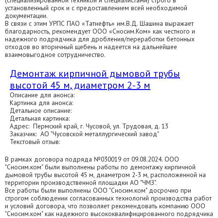
(специализированной техникой и специалистами) строго в
установленный срок и с предоставлением всей необходимой
документации.
В связи с этим УРПС ПАО «Татнефть» им.В.Д. Шашина выражает
благодарность, рекомендует ООО «Сносим.Ком» как честного и
надежного подрядчика для дробления/переработки бетонных
отходов во вторичный щебень и надеется на дальнейшее
взаимовыгодное сотрудничество.
Демонтаж кирпичной дымовой трубы
высотой 45 м, диаметром 2-3 м
Описание для анонса:
Картинка для анонса:
Детальное описание:
Детальная картинка:
Адрес: Пермский край, г. Чусовой, ул. Трудовая, д. 13
Заказчик: АО "Чусовской металлургический завод"
Текстовый отзыв:
В рамках договора подряда №030019 от 09.08.2024. ООО
"Сносим.ком" были выполнены работы по демонтажу кирпичной
дымовой трубы высотой 45 м, диаметром 2-3 м, расположенной на
территории производственной площадки АО "ЧМЗ".
Все работы были выполнены ООО "Сносим.ком" досрочно при
строгом соблюдении согласованных технологий производства работ
и условий договора, что позволяет рекомендовать компанию ООО
"Сносим.ком" как надежного высококвалифицированного подрядчика