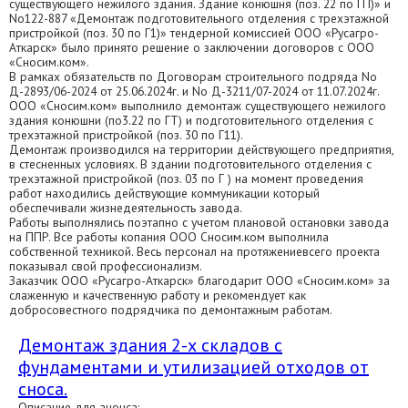
существующего нежилого здания. Здание конюшня (поз. 22 по ГП)» и
No122-887 «Демонтаж подготовительного отделения с трехэтажной
пристройкой (поз. 30 по Г1)» тендерной комиссией ООО «Русагро-
Аткарск» было принято решение о заключении договоров с ООО
«Сносим.ком».
В рамках обязательств по Договорам строительного подряда No
Д-2893/06-2024 от 25.06.2024г. и No Д-3211/07-2024 от 11.07.2024г.
ООО «Сносим.ком» выполнило демонтаж существующего нежилого
здания конюшни (по3.22 по ГТ) и подготовительного отделения с
трехэтажной пристройкой (поз. 30 по Г11).
Демонтаж производился на территории действующего предприятия,
в стесненных условиях. В здании подготовительного отделения с
трехэтажной пристройкой (поз. 03 по Г ) на момент проведения
работ находились действующие коммуникации который
обеспечивали жизнедеятельность завода.
Работы выполнялись поэтапно с учетом плановой остановки завода
на ППР. Все работы копания ООО Сносим.ком выполнила
собственной техникой. Весь персонал на протяжениевсего проекта
показывал свой профессионализм.
Заказчик ООО «Русагро-Аткарск» благодарит ООО «Сносим.ком» за
слаженную и качественную работу и рекомендует как
добросовестного подрядчика по демонтажным работам.
Демонтаж здания 2-х складов с
фундаментами и утилизацией отходов от
сноса.
Описание для анонса: