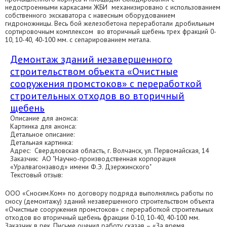
недостроенными каркасами ЖБИ механизировано с использованием
собственного экскаватора с навесным оборудованием
гидроножницы. Весь бой железобетона переработали дробильным
сортировочным комплексом во вторичный щебень трех фракций 0-
10, 10-40, 40-100 мм. с сепарированием метала.
Демонтаж зданий незавершенного
строительством объекта «Очистные
сооружения промстоков» с переработкой
строительных отходов во вторичный
щебень
Описание для анонса:
Картинка для анонса:
Детальное описание:
Детальная картинка:
Адрес: Свердловская область, г. Волчанск, ул. Первомайская, 14
Заказчик: АО "Научно-производственная корпорация
«Уралвагонзавод» имени Ф.Э. Дзержинского"
Текстовый отзыв:
ООО «Сносим.Ком» по договору подряда выполнялись работы по
сносу (демонтажу) зданий незавершенного строительством объекта
«Очистные сооружения промстоков» с переработкой строительных
отходов во вторичный щебень фракции 0-10, 10-40, 40-100 мм.
Заказчик в рек. Письме оценил работу сказав – «За время