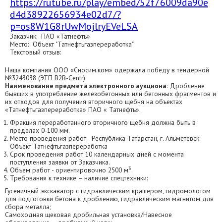
https://rutube.ru/play/embed/52f76009da90e
d4d38922656934e02d7/?
p=os8W1G8rUwMojlryEVeLSA
Заказчик: ПАО «Татнефть»
Место: Объект "Татнефтьгазпереработка"
Текстовый отзыв:
Наша компания ООО «Сносим.ком» одержала победу в тендерной
№3243038 (ЭТП В2В-Centr).
Наименование предмета электронного аукциона:
Дробление
бывших в употребление железобетонных или бетонных фрагментов и
их отходов для получения вторичного щебня на объектах
«Татнефтьгазпереработка» ПАО « Татнефть».
Фракция переработанного вторичного щебня должна быть в
пределах 0-100 мм.
Место проведения работ - Республика Татарстан, г. Альметевск.
Объект Татнефтьгазпереработка
Срок проведения работ 10 календарных дней с момента
поступления заявки от Заказчика.
3
Объем работ - ориентировочно 2500 м
.
Требования к технике – наличие спецтехники:
Гусеничный экскаватор с гидравлическим крашером, гидромолотом
для подготовки бетона к дроблению, гидравлическим магнитом для
сбора металла;
Самоходная щековая дробильная установка/Навесное