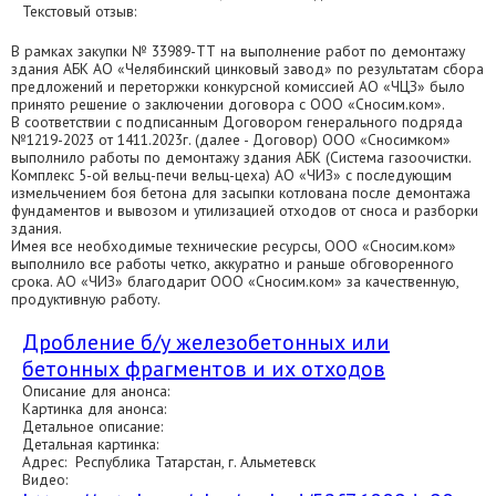
Текстовый отзыв:
В рамках закупки № 33989-ТТ на выполнение работ по демонтажу
здания АБК АО «Челябинский цинковый завод» по результатам сбора
предложений и переторжки конкурсной комиссией АО «ЧЦЗ» было
принято решение о заключении договора с ООО «Сносим.ком».
В соответствии с подписанным Договором генерального подряда
№1219-2023 от 1411.2023г. (далее - Договор) ООО «Сносимком»
выполнило работы по демонтажу здания АБК (Система газоочистки.
Комплекс 5-ой вельц-печи вельц-цеха) АО «ЧИЗ» с последующим
измельчением боя бетона для засыпки котлована после демонтажа
фундаментов и вывозом и утилизацией отходов от сноса и разборки
здания.
Имея все необходимые технические ресурсы, ООО «Сносим.ком»
выполнило все работы четко, аккуратно и раньше обговоренного
срока. АО «ЧИЗ» благодарит ООО «Сносим.ком» за качественную,
продуктивную работу.
Дробление б/у железобетонных или
бетонных фрагментов и их отходов
Описание для анонса:
Картинка для анонса:
Детальное описание:
Детальная картинка:
Адрес: Республика Татарстан, г. Альметевск
Видео: