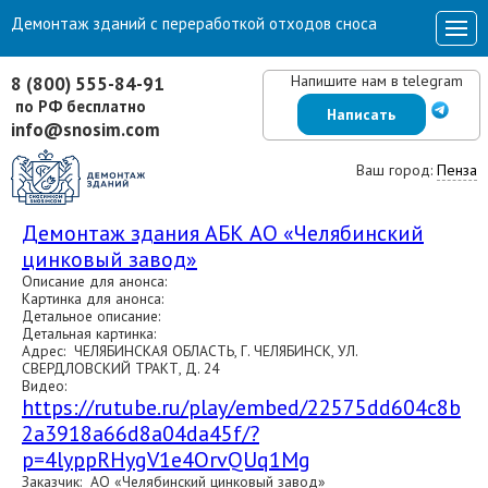
Демонтаж зданий с переработкой отходов сноса
Напишите нам в telegram
8 (800) 555-84-91
по РФ бесплатно
Написать
info@snosim.com
Ваш город:
Пенза
Демонтаж здания АБК АО «Челябинский
цинковый завод»
Описание для анонса:
Картинка для анонса:
Детальное описание:
Детальная картинка:
Адрес: ЧЕЛЯБИНСКАЯ ОБЛАСТЬ, Г. ЧЕЛЯБИНСК, УЛ.
СВЕРДЛОВСКИЙ ТРАКТ, Д. 24
Видео:
https://rutube.ru/play/embed/22575dd604c8b
2a3918a66d8a04da45f/?
p=4lyppRHygV1e4OrvQUq1Mg
Заказчик: АО «Челябинский цинковый завод»