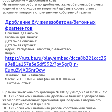
оборудование – дробильный ковш.
Мы выполнили работы по дроблению железобетонных, бетонных
изделий и их отходов во вторичный щебень в соответствии с
условиями контракта с применением собственной техники.
Дробление б/у железобетона/бетонных
фрагментов
Описание для анонса:
Картинка для анонса:
Детальное описание:
Детальная картинка:
Адрес: Республика Татарстан, г. Альметевск
Видео:
https://rutube.ru/play/embed/dcca8b221ccc23
a9e81a157e3e3df592/?p=5grQin-
EunuZvjX0SnrOcw
Заказчик: ПАО «Татнефть»
Место: УРПС ПАО «Татнефть» им.В.Д. Шашина
Текстовый отзыв:
В рамках заключенного договора № 0083/6/2023/772 от 02.10.2023г.
ООО «Сносим.ком» выполнило дробление бывших в употреблении
железобетона/бетонных фрагментов для получения вторичного
щебня размером от 0 до 10 см.
ООО «Сносим.ком» выполнило работы собственными силами